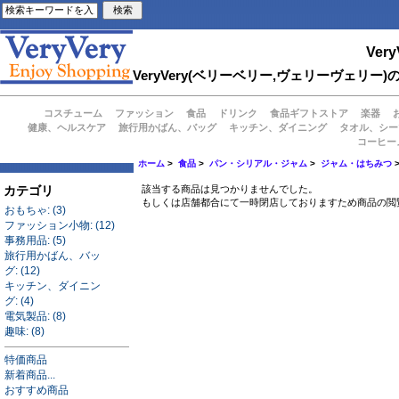
Very
VeryVery(ベリーベリー,ヴェリーヴェ
コスチューム
ファッション
食品
ドリンク
食品ギフトストア
楽器
健康、ヘルスケア
旅行用かばん、バッグ
キッチン、ダイニング
タオル、シー
コーヒー
ホーム
>
食品
>
パン・シリアル・ジャム
>
ジャム・はちみつ
カテゴリ
該当する商品は見つかりませんでした。
もしくは店舗都合にて一時閉店しておりますため商品の閲
おもちゃ: (3)
ファッション小物: (12)
事務用品: (5)
旅行用かばん、バッ
グ: (12)
キッチン、ダイニン
グ: (4)
電気製品: (8)
趣味: (8)
特価商品
新着商品...
おすすめ商品