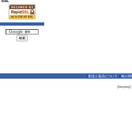
SSL
|
配送と返品について
|
個人情
[
]
VeryVery