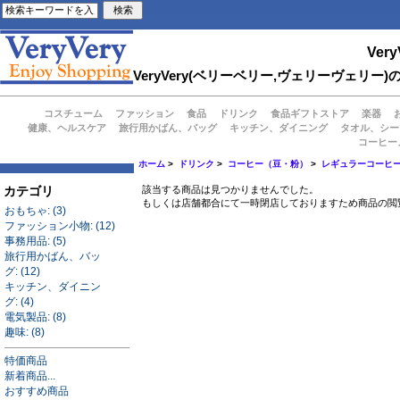
Very
VeryVery(ベリーベリー,ヴェリーヴェ
コスチューム
ファッション
食品
ドリンク
食品ギフトストア
楽器
健康、ヘルスケア
旅行用かばん、バッグ
キッチン、ダイニング
タオル、シー
コーヒー
ホーム
>
ドリンク
>
コーヒー（豆・粉）
>
レギュラーコーヒ
カテゴリ
該当する商品は見つかりませんでした。
もしくは店舗都合にて一時閉店しておりますため商品の閲
おもちゃ: (3)
ファッション小物: (12)
事務用品: (5)
旅行用かばん、バッ
グ: (12)
キッチン、ダイニン
グ: (4)
電気製品: (8)
趣味: (8)
特価商品
新着商品...
おすすめ商品