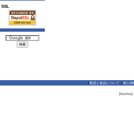
SSL
|
配送と返品について
|
個人情
[
]
VeryVery