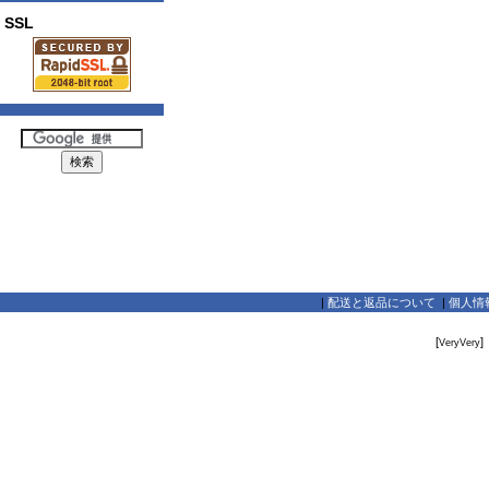
SSL
|
配送と返品について
|
個人情
[
]
VeryVery