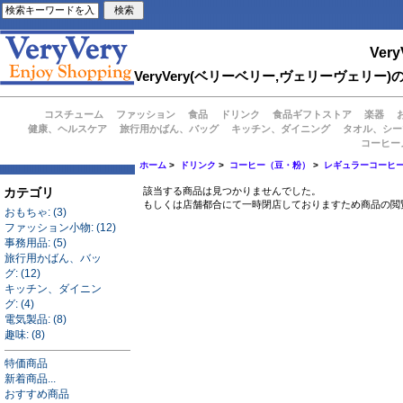
Very
VeryVery(ベリーベリー,ヴェリーヴェ
コスチューム
ファッション
食品
ドリンク
食品ギフトストア
楽器
健康、ヘルスケア
旅行用かばん、バッグ
キッチン、ダイニング
タオル、シー
コーヒー
ホーム
>
ドリンク
>
コーヒー（豆・粉）
>
レギュラーコーヒ
カテゴリ
該当する商品は見つかりませんでした。
もしくは店舗都合にて一時閉店しておりますため商品の閲
おもちゃ: (3)
ファッション小物: (12)
事務用品: (5)
旅行用かばん、バッ
グ: (12)
キッチン、ダイニン
グ: (4)
電気製品: (8)
趣味: (8)
特価商品
新着商品...
おすすめ商品