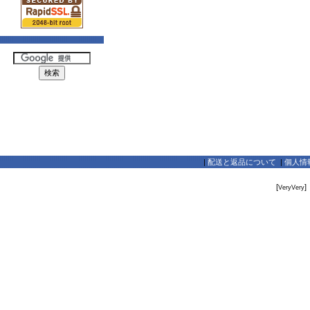
|
配送と返品について
|
個人情
[
]
VeryVery