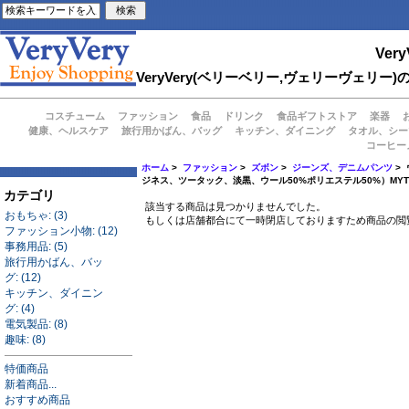
Very
VeryVery(ベリーベリー,ヴェリーヴェ
コスチューム
ファッション
食品
ドリンク
食品ギフトストア
楽器
健康、ヘルスケア
旅行用かばん、バッグ
キッチン、ダイニング
タオル、シー
コーヒー
ホーム
>
ファッション
>
ズボン
>
ジーンズ、デニムパンツ
>
ジネス、ツータック、淡黒、ウール50%ポリエステル50%）MYT620
カテゴリ
該当する商品は見つかりませんでした。
おもちゃ: (3)
もしくは店舗都合にて一時閉店しておりますため商品の閲
ファッション小物: (12)
事務用品: (5)
旅行用かばん、バッ
グ: (12)
キッチン、ダイニン
グ: (4)
電気製品: (8)
趣味: (8)
特価商品
新着商品...
おすすめ商品