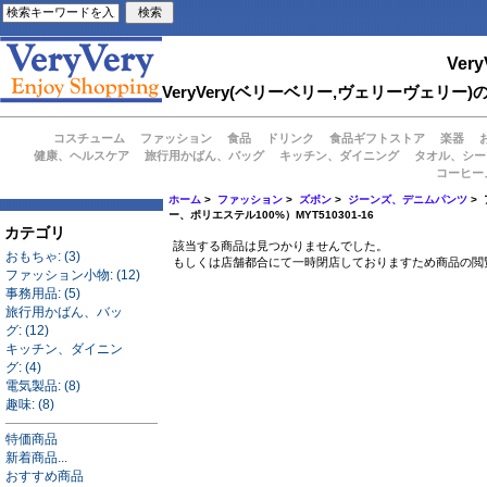
Very
VeryVery(ベリーベリー,ヴェリーヴェ
コスチューム
ファッション
食品
ドリンク
食品ギフトストア
楽器
健康、ヘルスケア
旅行用かばん、バッグ
キッチン、ダイニング
タオル、シー
コーヒー
ホーム
>
ファッション
>
ズボン
>
ジーンズ、デニムパンツ
>
ー、ポリエステル100%）MYT510301-16
カテゴリ
該当する商品は見つかりませんでした。
おもちゃ: (3)
もしくは店舗都合にて一時閉店しておりますため商品の閲
ファッション小物: (12)
事務用品: (5)
旅行用かばん、バッ
グ: (12)
キッチン、ダイニン
グ: (4)
電気製品: (8)
趣味: (8)
特価商品
新着商品...
おすすめ商品