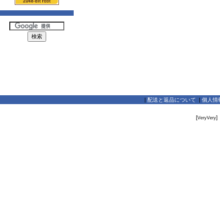
|
配送と返品について
|
個人情
[
]
VeryVery