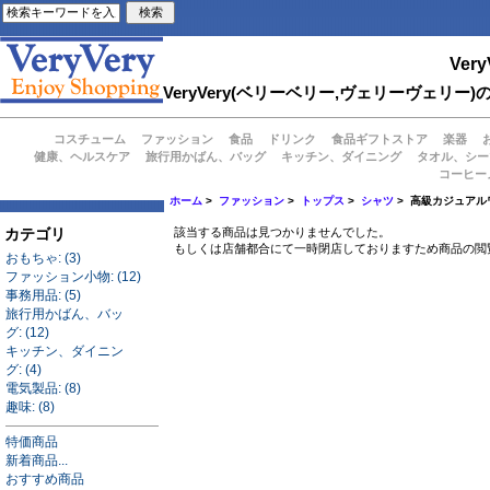
Very
VeryVery(ベリーベリー,ヴェリーヴェ
コスチューム
ファッション
食品
ドリンク
食品ギフトストア
楽器
健康、ヘルスケア
旅行用かばん、バッグ
キッチン、ダイニング
タオル、シー
コーヒー
ホーム
>
ファッション
>
トップス
>
シャツ
> 高級カジュアルワ
カテゴリ
該当する商品は見つかりませんでした。
もしくは店舗都合にて一時閉店しておりますため商品の閲
おもちゃ: (3)
ファッション小物: (12)
事務用品: (5)
旅行用かばん、バッ
グ: (12)
キッチン、ダイニン
グ: (4)
電気製品: (8)
趣味: (8)
特価商品
新着商品...
おすすめ商品