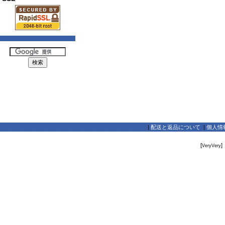
|
配送と返品について
|
個人情
[
]
VeryVery