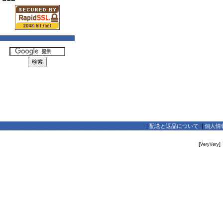
|
配送と返品について
|
個人情
[
]
VeryVery