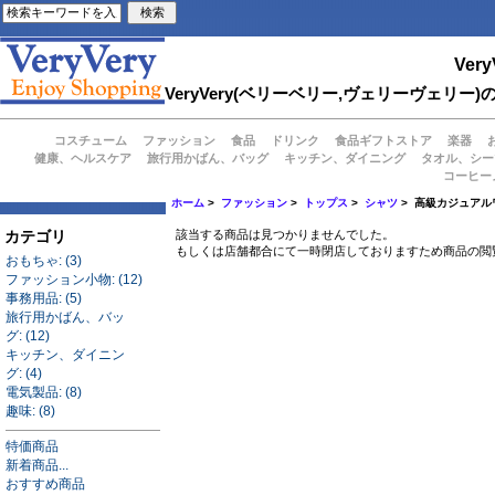
Very
VeryVery(ベリーベリー,ヴェリーヴェ
コスチューム
ファッション
食品
ドリンク
食品ギフトストア
楽器
健康、ヘルスケア
旅行用かばん、バッグ
キッチン、ダイニング
タオル、シー
コーヒー
ホーム
>
ファッション
>
トップス
>
シャツ
> 高級カジュアルワ
カテゴリ
該当する商品は見つかりませんでした。
もしくは店舗都合にて一時閉店しておりますため商品の閲
おもちゃ: (3)
ファッション小物: (12)
事務用品: (5)
旅行用かばん、バッ
グ: (12)
キッチン、ダイニン
グ: (4)
電気製品: (8)
趣味: (8)
特価商品
新着商品...
おすすめ商品