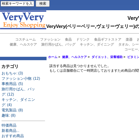
Very
VeryVery(ベリーベリー,ヴェリーヴェ
コスチューム
ファッション
食品
ドリンク
食品ギフトストア
楽器
健康、ヘルスケア
旅行用かばん、バッグ
キッチン、ダイニング
タオル、シー
コーヒー
ホーム
>
健康、ヘルスケア
>
ダイエット、栄養補助
>
ビタミ
カテゴリ
該当する商品は見つかりませんでした。
もしくは店舗都合にて一時閉店しておりますため商品の閲
おもちゃ: (3)
ファッション小物: (12)
事務用品: (5)
旅行用かばん、バッ
グ: (12)
キッチン、ダイニン
グ: (4)
電気製品: (8)
趣味: (8)
特価商品
新着商品...
おすすめ商品