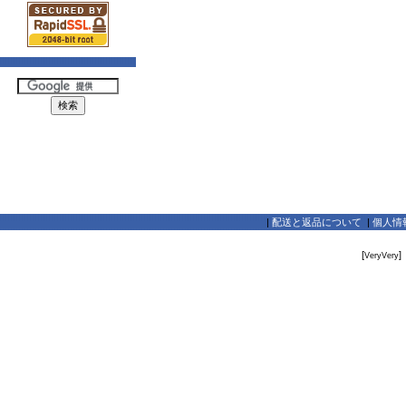
|
配送と返品について
|
個人情
[
]
VeryVery