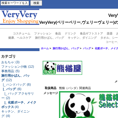
Very
VeryVery(ベリーベリー,ヴェリーヴェ
コスチューム
ファッション
食品
ドリンク
食品ギフトストア
楽器
健康、ヘルスケア
旅行用かばん、バッグ
キッチン、ダイニング
タオル、シー
コーヒー
ホーム
>
旅行用かばん、バッグ
>
バッグ
>
化粧ポーチ、メイ
カテゴリ
おもちゃ: (3)
ファッション小物: (12)
事務用品: (5)
旅行用かばん、バッ
グ
: (12)
メ
|_ ハンドバッグ: (6)
取扱商品
熊猫（パンダ）関連商品
|_ バッグ
: (6)
メッセージ
|_ バッグ アクセサリ
ー: (2)
|_ 化粧ポーチ、メイク
ボックス
(4)
キッチン、ダイニン
グ: (4)