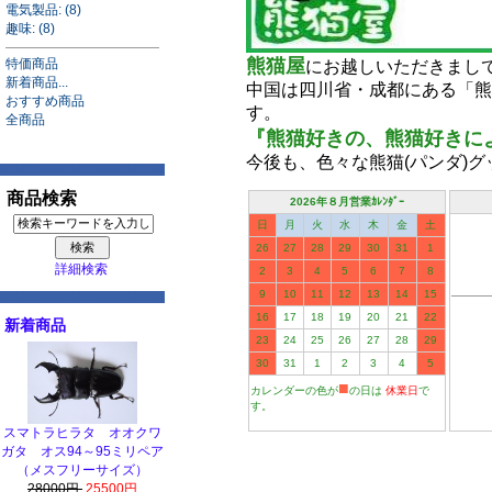
電気製品: (8)
趣味: (8)
熊猫屋
特価商品
にお越しいただきまし
新着商品...
中国は四川省・成都にある「熊
おすすめ商品
す。
全商品
『熊猫好きの、熊猫好きによる
今後も、色々な熊猫(パンダ)
商品検索
2026年８月営業ｶﾚﾝﾀﾞｰ
日
月
火
水
木
金
土
26
27
28
29
30
31
1
詳細検索
2
3
4
5
6
7
8
9
10
11
12
13
14
15
16
17
18
19
20
21
22
新着商品
23
24
25
26
27
28
29
30
31
1
2
3
4
5
■
カレンダーの色が
の日は
休業日
で
す。
スマトラヒラタ オオクワ
ガタ オス94～95ミリペア
（メスフリーサイズ）
28000円
25500円