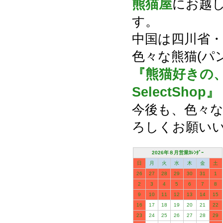
熊猫屋
にお越
す。
中国は四川省
色々な熊猫(パ
『熊猫好きの
SelectShop』
今後も、色々な
ろしくお願い
2026年８月営業ｶﾚﾝﾀﾞｰ
日
月
火
水
木
金
土
26
27
28
29
30
31
1
2
3
4
5
6
7
8
9
10
11
12
13
14
15
16
17
18
19
20
21
22
23
24
25
26
27
28
29