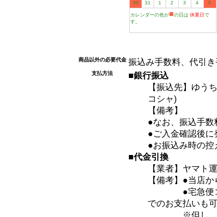
30
31
1
2
3
4
5
■
カレンダーの色が
の日は
休業日
で
す。
商品以外の必要代金
振込み手数料、代引き
支払方法
■銀行振込
【振込先】ゆうちょ
コシャ)
【備考】
●なお、振込手数
●ご入金確認後に
●お振込み時の控
■代金引換
【業者】ヤマト
【備考】●当店か
●宅急便コレク
でのお支払いも
※但し、電波状