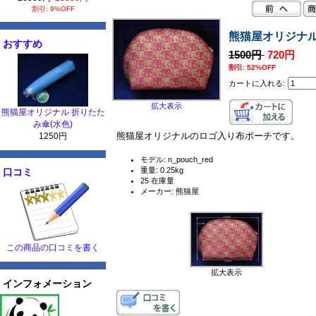
割引: 9%OFF
熊猫屋オリジナル
おすすめ
1500円
720円
割引: 52%OFF
カートに入れる:
拡大表示
熊猫屋オリジナル 折りたた
み傘(水色)
熊猫屋オリジナルのロゴ入り布ポーチです。
1250円
モデル: n_pouch_red
重量: 0.25kg
口コミ
25 在庫量
メーカー: 熊猫屋
この商品の口コミを書く
拡大表示
インフォメーション