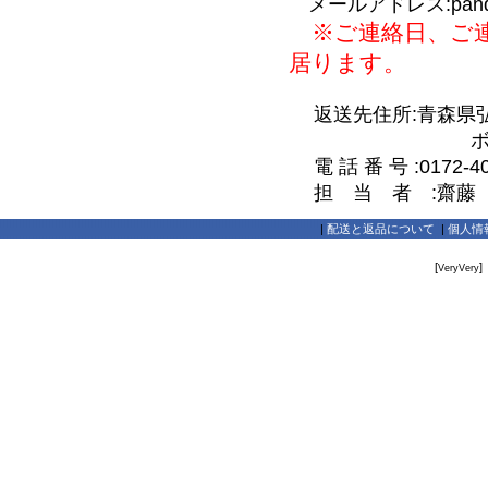
メールアドレス:pandaya_
※ご連絡日、ご連
居ります。
返送先住所:青森県弘前
ボワヴェー
電 話 番 号 :0172-40
担 当 者 :齋藤
|
配送と返品について
|
個人情
[
]
VeryVery