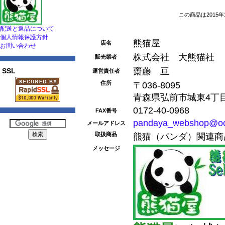
この商品は2015年
配送と返品について
個人情報保護方針
熊猫屋
店名
お問い合わせ
株式会社 大熊猫社
販売業者
齋藤 亘
SSL
運営責任者
住所
〒036-8095
青森県弘前市城東4丁目1
0172-40-0968
FAX番号
pandaya_webshop@oo
メールアドレス
取扱商品
熊猫（パンダ）関連商
メッセージ