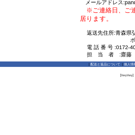
メールアドレス:pandaya_
※ご連絡日、ご連
居ります。
返送先住所:青森県弘前
ボワヴェー
電 話 番 号 :0172-40
担 当 者 :齋藤
|
配送と返品について
|
個人情
[
]
VeryVery