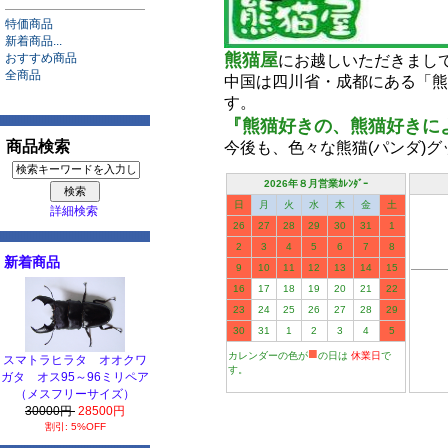
特価商品
新着商品...
熊猫屋
おすすめ商品
にお越しいただきまし
全商品
中国は四川省・成都にある「熊
す。
『熊猫好きの、熊猫好きによる
商品検索
今後も、色々な熊猫(パンダ)
2026年８月営業ｶﾚﾝﾀﾞｰ
日
月
火
水
木
金
土
詳細検索
26
27
28
29
30
31
1
2
3
4
5
6
7
8
新着商品
9
10
11
12
13
14
15
16
17
18
19
20
21
22
23
24
25
26
27
28
29
30
31
1
2
3
4
5
■
カレンダーの色が
の日は
休業日
で
スマトラヒラタ オオクワ
す。
ガタ オス95～96ミリペア
（メスフリーサイズ）
30000円
28500円
割引: 5%OFF