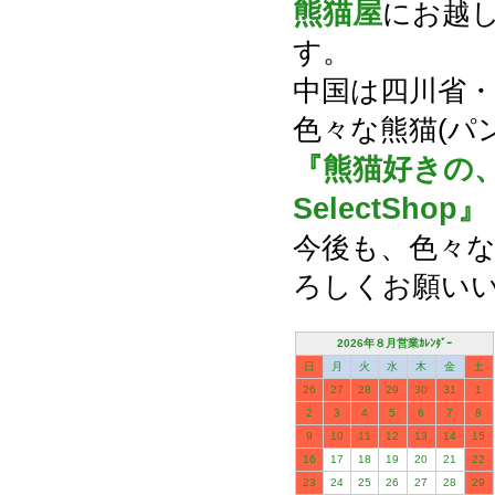
熊猫屋
にお越
す。
中国は四川省
色々な熊猫(パ
『熊猫好きの
SelectShop』
今後も、色々な
ろしくお願い
2026年８月営業ｶﾚﾝﾀﾞｰ
日
月
火
水
木
金
土
26
27
28
29
30
31
1
2
3
4
5
6
7
8
9
10
11
12
13
14
15
16
17
18
19
20
21
22
23
24
25
26
27
28
29