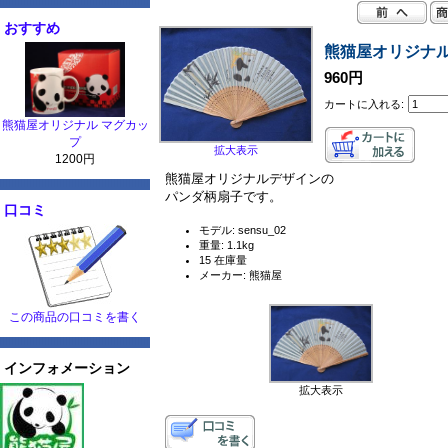
おすすめ
熊猫屋オリジナル
960円
カートに入れる:
熊猫屋オリジナル マグカッ
プ
拡大表示
1200円
熊猫屋オリジナルデザインの
パンダ柄扇子です。
口コミ
モデル: sensu_02
重量: 1.1kg
15 在庫量
メーカー: 熊猫屋
この商品の口コミを書く
インフォメーション
拡大表示