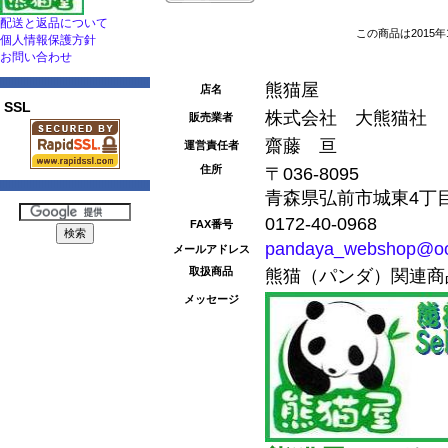
配送と返品について
この商品は2015年
個人情報保護方針
お問い合わせ
熊猫屋
店名
SSL
株式会社 大熊猫社
販売業者
齋藤 亘
運営責任者
住所
〒036-8095
青森県弘前市城東4丁目1
0172-40-0968
FAX番号
pandaya_webshop@oo
メールアドレス
取扱商品
熊猫（パンダ）関連商
メッセージ