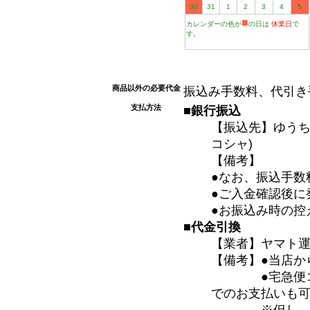
30
31
1
2
3
4
5
■
カレンダーの色が
の日は
休業日
で
す。
商品以外の必要代金
振込み手数料、代引き
支払方法
■銀行振込
【振込先】ゆうちょ
コシャ)
【備考】
●なお、振込手数
●ご入金確認後に
●お振込み時の控
■代金引換
【業者】ヤマト
【備考】●当店か
●宅急便コレク
でのお支払いも
※但し、電波状