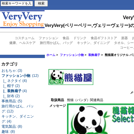
Very
VeryVery(ベリーベリー,ヴェリーヴェ
コスチューム
ファッション
食品
ドリンク
食品ギフトストア
楽器
健康、ヘルスケア
旅行用かばん、バッグ
キッチン、ダイニング
タオル、シー
コーヒー
ホーム
>
ファッション小物
>
装飾扇子
> 熊猫屋オリジナル パ
カテゴリ
おもちゃ: (3)
ファッション小物
: (12)
|_ ネクタイ (4)
|_ 帽子 (2)
|_ 装飾扇子
(4)
メ
|_ 財布 (2)
取扱商品
熊猫（パンダ）関連商品
事務用品: (5)
メッセージ
旅行用かばん、バッ
グ: (12)
キッチン、ダイニン
グ: (4)
電気製品: (8)
趣味: (8)