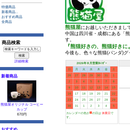
特価商品
新着商品...
おすすめ商品
全商品
熊猫屋
にお越しいただきまし
中国は四川省・成都にある「熊
す。
商品検索
『熊猫好きの、熊猫好きによる
今後も、色々な熊猫(パンダ)
詳細検索
2026年８月営業ｶﾚﾝﾀﾞｰ
日
月
火
水
木
金
土
新着商品
26
27
28
29
30
31
1
2
3
4
5
6
7
8
9
10
11
12
13
14
15
16
17
18
19
20
21
22
23
24
25
26
27
28
29
熊猫屋オリジナル コーヒー
30
31
1
2
3
4
5
カップ
■
カレンダーの色が
の日は
休業日
で
670円
す。
おすすめ