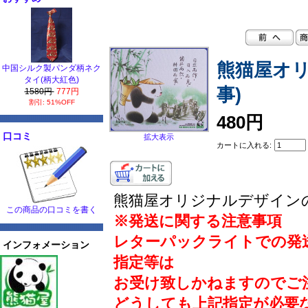
熊猫屋オリ
中国シルク製パンダ柄ネク
タイ(柄大紅色)
事)
1580円
777円
割引: 51%OFF
480円
口コミ
拡大表示
カートに入れる:
熊猫屋オリジナルデザイン
この商品の口コミを書く
※発送に関する注意事項
レターパックライトでの発
インフォメーション
指定等は
お受け致しかねますのでご
どうしても上記指定が必要