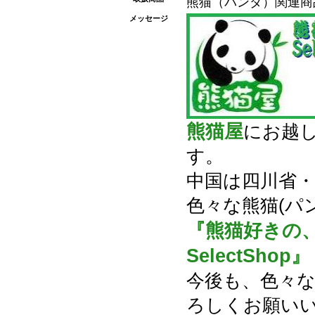
熊猫（パンダ）関連商
メッセージ
熊猫屋
にお越
す。
中国は四川省
色々な熊猫(パ
『熊猫好きの
SelectShop』
今後も、色々な
ろしくお願い