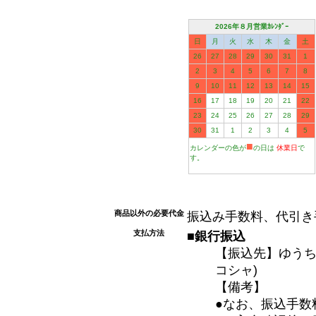
2026年８月営業ｶﾚﾝﾀﾞｰ
日
月
火
水
木
金
土
26
27
28
29
30
31
1
2
3
4
5
6
7
8
9
10
11
12
13
14
15
16
17
18
19
20
21
22
23
24
25
26
27
28
29
30
31
1
2
3
4
5
■
カレンダーの色が
の日は
休業日
で
す。
商品以外の必要代金
振込み手数料、代引き
支払方法
■銀行振込
【振込先】ゆうちょ
コシャ)
【備考】
●なお、振込手数