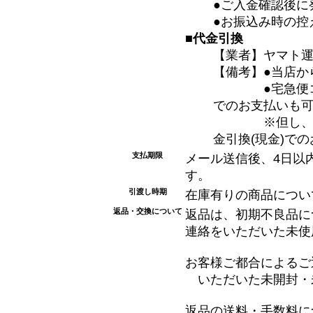
●ご入金確認後に
●お振込み時の控
■代金引換
【業者】ヤマト
【備考】●当店か
●宅急便コレク
でのお支払いも
※但し、電波状
金引換(現金)で
支払期限
メール送信後、4日以
す。
引渡し時期
在庫有りの商品につい
返品・交換について
返品は、初期不良品に
連絡をいただいた未使
お客様ご都合によるご
いただいた未開封・
返品の送料・手数料に