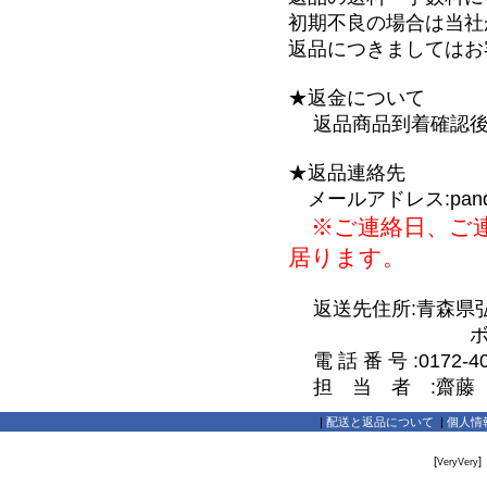
初期不良の場合は当社
返品につきましてはお
★返金について
返品商品到着確認後
★返品連絡先
メールアドレス:pandaya_
※ご連絡日、ご連
居ります。
返送先住所:青森県弘前
ボワヴェー
電 話 番 号 :0172-40
担 当 者 :齋藤
|
配送と返品について
|
個人情
[
]
VeryVery