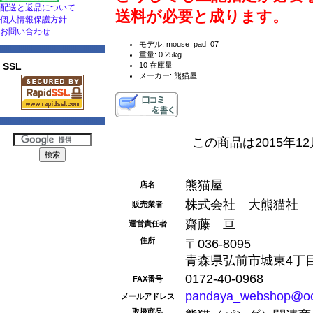
配送と返品について
送料が必要と成ります。
個人情報保護方針
お問い合わせ
モデル: mouse_pad_07
重量: 0.25kg
SSL
10 在庫量
メーカー: 熊猫屋
この商品は2015年1
熊猫屋
店名
株式会社 大熊猫社
販売業者
齋藤 亘
運営責任者
住所
〒036-8095
青森県弘前市城東4丁目1
0172-40-0968
FAX番号
pandaya_webshop@oo
メールアドレス
取扱商品