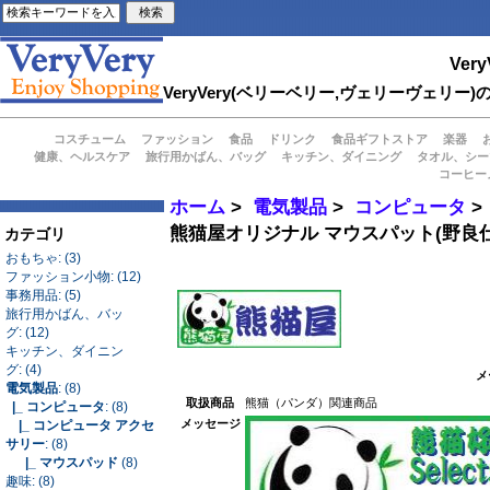
Very
VeryVery(ベリーベリー,ヴェリーヴェ
コスチューム
ファッション
食品
ドリンク
食品ギフトストア
楽器
健康、ヘルスケア
旅行用かばん、バッグ
キッチン、ダイニング
タオル、シー
コーヒー
ホーム
>
電気製品
>
コンピュータ
熊猫屋オリジナル マウスパット(野良仕
カテゴリ
おもちゃ: (3)
ファッション小物: (12)
事務用品: (5)
旅行用かばん、バッ
グ: (12)
キッチン、ダイニン
グ: (4)
メ
電気製品
: (8)
取扱商品
熊猫（パンダ）関連商品
|_ コンピュータ
: (8)
メッセージ
|_ コンピュータ アクセ
サリー
: (8)
|_ マウスパッド
(8)
趣味: (8)