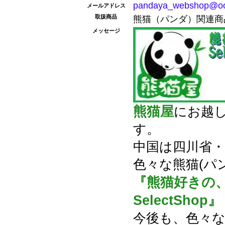
pandaya_webshop@oo
メールアドレス
取扱商品
熊猫（パンダ）関連商
メッセージ
熊猫屋
にお越
す。
中国は四川省
色々な熊猫(パ
『熊猫好きの
SelectShop』
今後も、色々な