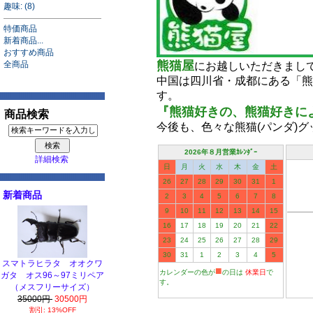
趣味: (8)
特価商品
新着商品...
おすすめ商品
熊猫屋
全商品
にお越しいただきまし
中国は四川省・成都にある「熊
す。
『熊猫好きの、熊猫好きによる
商品検索
今後も、色々な熊猫(パンダ)
2026年８月営業ｶﾚﾝﾀﾞｰ
詳細検索
日
月
火
水
木
金
土
26
27
28
29
30
31
1
新着商品
2
3
4
5
6
7
8
9
10
11
12
13
14
15
16
17
18
19
20
21
22
23
24
25
26
27
28
29
30
31
1
2
3
4
5
スマトラヒラタ オオクワ
■
カレンダーの色が
の日は
休業日
で
ガタ オス96～97ミリペア
す。
（メスフリーサイズ）
35000円
30500円
割引: 13%OFF