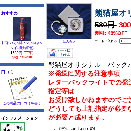
熊猫屋オ
おすすめ
580円
30
割引: 48%OFF
カートに入れる:
拡大表示
中国シルク製パンダ柄ネク
タイ(柄大紅色)
1580円
777円
割引: 51%OFF
熊猫屋オリジナル バック
口コミ
※発送に関する注意事項
レターパックライトでの発
指定等は
お受け致しかねますのでご
この商品の口コミを書く
どうしても上記指定が必要
が必要と成ります。
インフォメーション
モデル: back_hanger_001