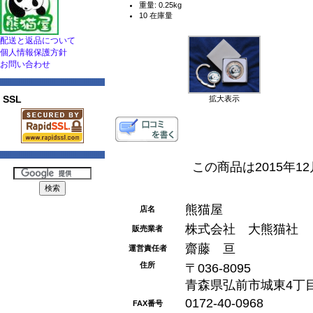
重量: 0.25kg
10 在庫量
配送と返品について
個人情報保護方針
お問い合わせ
SSL
拡大表示
この商品は2015年1
熊猫屋
店名
株式会社 大熊猫社
販売業者
齋藤 亘
運営責任者
住所
〒036-8095
青森県弘前市城東4丁目1
0172-40-0968
FAX番号