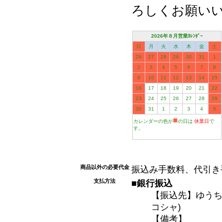
ろしくお願い
2026年８月営業ｶﾚﾝﾀﾞｰ
日
月
火
水
木
金
土
26
27
28
29
30
31
1
2
3
4
5
6
7
8
9
10
11
12
13
14
15
16
17
18
19
20
21
22
23
24
25
26
27
28
29
30
31
1
2
3
4
5
■
カレンダーの色が
の日は
休業日
で
す。
商品以外の必要代金
振込み手数料、代引き
支払方法
■銀行振込
【振込先】ゆうちょ
コシャ)
【備考】