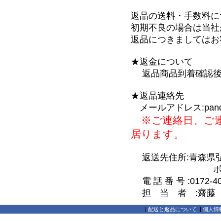
返品の送料・手数料に
初期不良の場合は当社
返品につきましてはお
★返金について
返品商品到着確認後
★返品連絡先
メールアドレス:pandaya_
※ご連絡日、ご連
居ります。
返送先住所:青森県弘前
ボワヴェー
電 話 番 号 :0172-40
担 当 者 :齋藤
|
配送と返品について
|
個人情