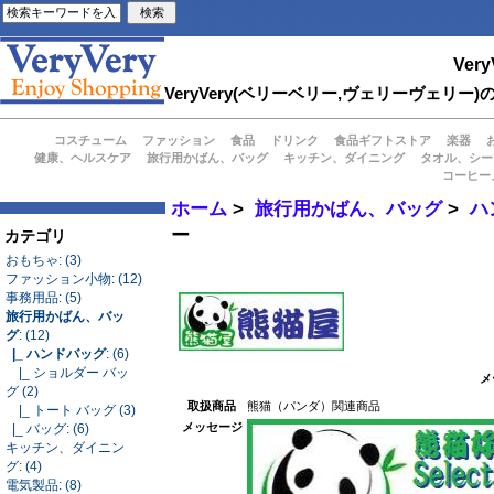
Very
VeryVery(ベリーベリー,ヴェリーヴェ
コスチューム
ファッション
食品
ドリンク
食品ギフトストア
楽器
健康、ヘルスケア
旅行用かばん、バッグ
キッチン、ダイニング
タオル、シー
コーヒー
ホーム
>
旅行用かばん、バッグ
>
ハ
ー
カテゴリ
おもちゃ: (3)
ファッション小物: (12)
事務用品: (5)
旅行用かばん、バッ
グ
: (12)
|_ ハンドバッグ
: (6)
|_ ショルダー バッ
メ
グ (2)
取扱商品
熊猫（パンダ）関連商品
|_ トート バッグ (3)
メッセージ
|_ バッグ: (6)
キッチン、ダイニン
グ: (4)
電気製品: (8)