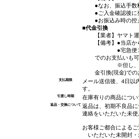
●なお、振込手数
●ご入金確認後に
●お振込み時の控
■代金引換
【業者】ヤマト
【備考】●当店か
●宅急便コレク
でのお支払いも
※但し、電波状
金引換(現金)で
支払期限
メール送信後、4日以
す。
引渡し時期
在庫有りの商品につい
返品・交換について
返品は、初期不良品に
連絡をいただいた未使
お客様ご都合によるご
いただいた未開封・