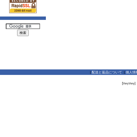
|
配送と返品について
|
個人情
[
]
VeryVery