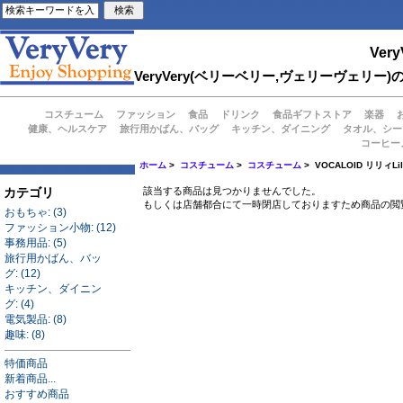
Very
VeryVery(ベリーベリー,ヴェリーヴェ
コスチューム
ファッション
食品
ドリンク
食品ギフトストア
楽器
健康、ヘルスケア
旅行用かばん、バッグ
キッチン、ダイニング
タオル、シー
コーヒー
ホーム
>
コスチューム
>
コスチューム
> VOCALOID リリィL
カテゴリ
該当する商品は見つかりませんでした。
もしくは店舗都合にて一時閉店しておりますため商品の閲
おもちゃ: (3)
ファッション小物: (12)
事務用品: (5)
旅行用かばん、バッ
グ: (12)
キッチン、ダイニン
グ: (4)
電気製品: (8)
趣味: (8)
特価商品
新着商品...
おすすめ商品