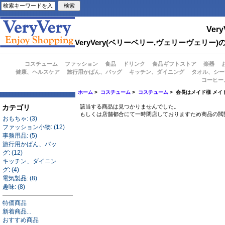
Very
VeryVery(ベリーベリー,ヴェリーヴェ
コスチューム
ファッション
食品
ドリンク
食品ギフトストア
楽器
健康、ヘルスケア
旅行用かばん、バッグ
キッチン、ダイニング
タオル、シー
コーヒー
ホーム
>
コスチューム
>
コスチューム
> 会長はメイド様 メイ
カテゴリ
該当する商品は見つかりませんでした。
もしくは店舗都合にて一時閉店しておりますため商品の閲
おもちゃ: (3)
ファッション小物: (12)
事務用品: (5)
旅行用かばん、バッ
グ: (12)
キッチン、ダイニン
グ: (4)
電気製品: (8)
趣味: (8)
特価商品
新着商品...
おすすめ商品