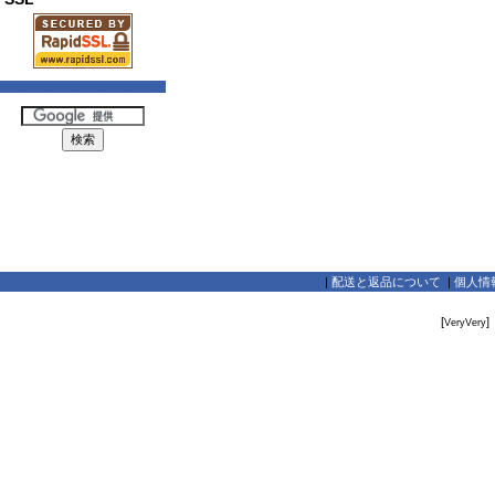
|
配送と返品について
|
個人情
[
]
VeryVery