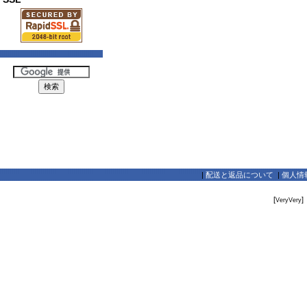
|
配送と返品について
|
個人情
[
]
VeryVery