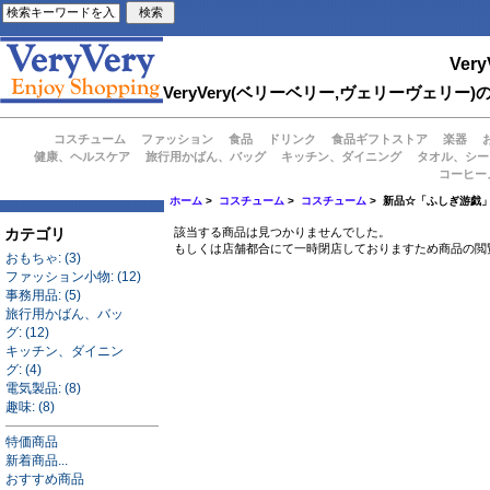
Very
VeryVery(ベリーベリー,ヴェリーヴェ
コスチューム
ファッション
食品
ドリンク
食品ギフトストア
楽器
健康、ヘルスケア
旅行用かばん、バッグ
キッチン、ダイニング
タオル、シー
コーヒー
ホーム
>
コスチューム
>
コスチューム
> 新品☆「ふしぎ游戯
カテゴリ
該当する商品は見つかりませんでした。
もしくは店舗都合にて一時閉店しておりますため商品の閲
おもちゃ: (3)
ファッション小物: (12)
事務用品: (5)
旅行用かばん、バッ
グ: (12)
キッチン、ダイニン
グ: (4)
電気製品: (8)
趣味: (8)
特価商品
新着商品...
おすすめ商品