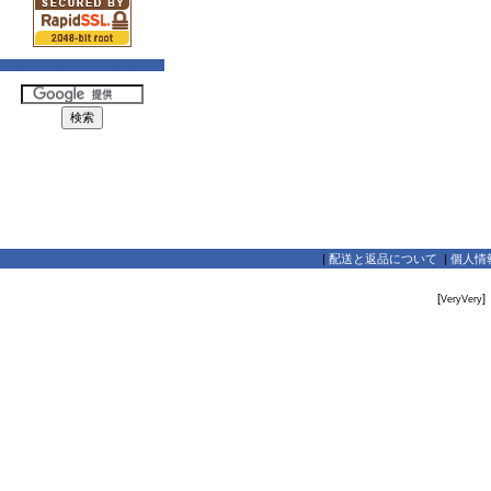
|
配送と返品について
|
個人情
[
]
VeryVery