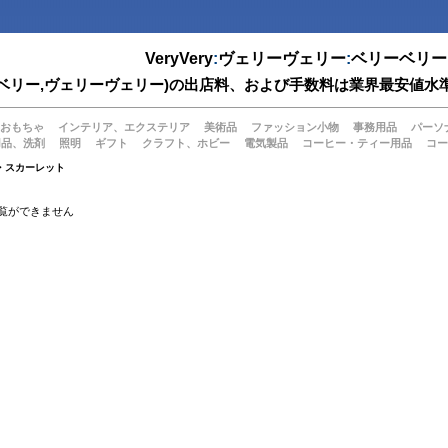
VeryVery
:
ヴェリーヴェリー
:
ベリーベリー
(ベリーベリー,ヴェリーヴェリー)の出店料、および手数料は業界最安
おもちゃ
インテリア、エクステリア
美術品
ファッション小物
事務用品
パーソ
用品、洗剤
照明
ギフト
クラフト、ホビー
電気製品
コーヒー・ティー用品
コー
・スカーレット
覧ができません