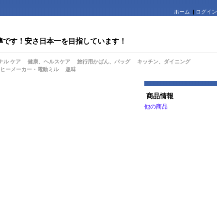
ホーム
|
ログイン
値水準です！安さ日本一を目指しています！
ナル ケア
健康、ヘルスケア
旅行用かばん、バッグ
キッチン、ダイニング
ヒーメーカー・電動ミル
趣味
商品情報
他の商品