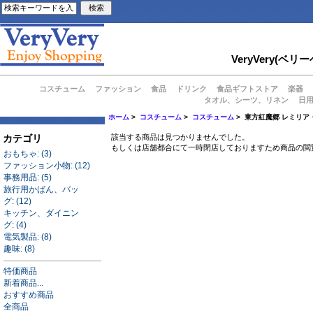
VeryVery
コスチューム
ファッション
食品
ドリンク
食品ギフトストア
楽器
タオル、シーツ、リネン
日
ホーム
>
コスチューム
>
コスチューム
> 東方紅魔郷 レミリア
カテゴリ
該当する商品は見つかりませんでした。
もしくは店舗都合にて一時閉店しておりますため商品の閲
おもちゃ: (3)
ファッション小物: (12)
事務用品: (5)
旅行用かばん、バッ
グ: (12)
キッチン、ダイニン
グ: (4)
電気製品: (8)
趣味: (8)
特価商品
新着商品...
おすすめ商品
全商品