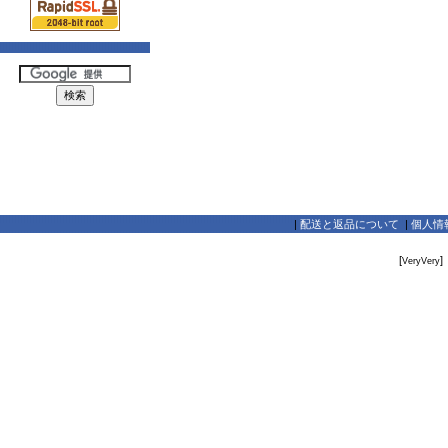
|
配送と返品について
|
個人情
[
]
VeryVery