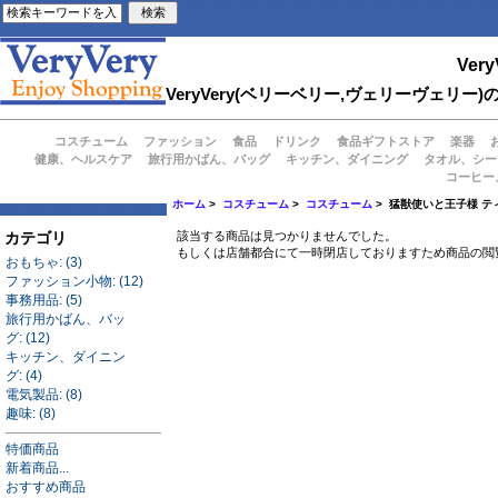
Very
VeryVery(ベリーベリー,ヴェリーヴェ
コスチューム
ファッション
食品
ドリンク
食品ギフトストア
楽器
健康、ヘルスケア
旅行用かばん、バッグ
キッチン、ダイニング
タオル、シー
コーヒー
ホーム
>
コスチューム
>
コスチューム
> 猛獣使いと王子様 テ
カテゴリ
該当する商品は見つかりませんでした。
もしくは店舗都合にて一時閉店しておりますため商品の閲
おもちゃ: (3)
ファッション小物: (12)
事務用品: (5)
旅行用かばん、バッ
グ: (12)
キッチン、ダイニン
グ: (4)
電気製品: (8)
趣味: (8)
特価商品
新着商品...
おすすめ商品