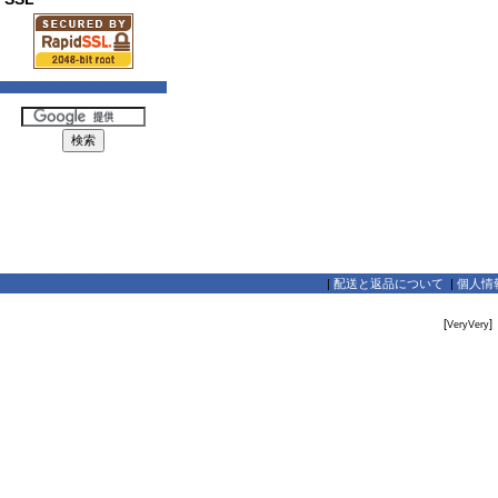
|
配送と返品について
|
個人情
[
]
VeryVery