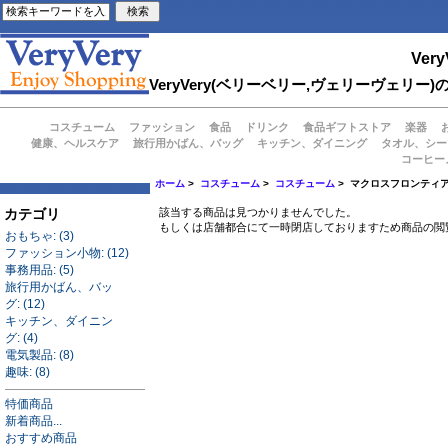
Very
VeryVery(ベリーベリー,ヴェリーヴェ
コスチューム
ファッション
食品
ドリンク
食品ギフトストア
楽器
健康、ヘルスケア
旅行用かばん、バッグ
キッチン、ダイニング
タオル、シー
コーヒー
ホーム
>
コスチューム
>
コスチューム
> マクロスフロンティア
カテゴリ
該当する商品は見つかりませんでした。
もしくは店舗都合にて一時閉店しておりますため商品の閲
おもちゃ: (3)
ファッション小物: (12)
事務用品: (5)
旅行用かばん、バッ
グ: (12)
キッチン、ダイニン
グ: (4)
電気製品: (8)
趣味: (8)
特価商品
新着商品...
おすすめ商品