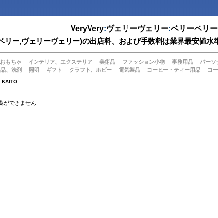
VeryVery
:
ヴェリーヴェリー
:
ベリーベリー
(ベリーベリー,ヴェリーヴェリー)の出店料、および手数料は業界最安
おもちゃ
インテリア、エクステリア
美術品
ファッション小物
事務用品
パーソ
用品、洗剤
照明
ギフト
クラフト、ホビー
電気製品
コーヒー・ティー用品
コー
KAITO
覧ができません