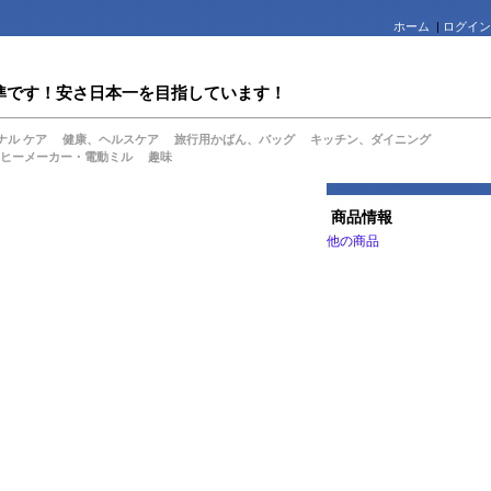
ホーム
|
ログイン
値水準です！安さ日本一を目指しています！
ナル ケア
健康、ヘルスケア
旅行用かばん、バッグ
キッチン、ダイニング
ヒーメーカー・電動ミル
趣味
商品情報
他の商品