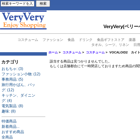
VeryVery
コスチューム
ファッション
食品
ドリンク
食品ギフトストア
楽器
タオル、シーツ、リネン
日
ホーム
>
コスチューム
>
コスチューム
> VOCALOID2 カイト 
カテゴリ
該当する商品は見つかりませんでした。
もしくは店舗都合にて一時閉店しておりますため商品の閲
おもちゃ: (3)
ファッション小物: (12)
事務用品: (5)
旅行用かばん、バッ
グ: (12)
キッチン、ダイニン
グ: (4)
電気製品: (8)
趣味: (8)
特価商品
新着商品...
おすすめ商品
全商品