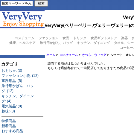
Very
VeryVery(ベリーベリー,ヴェリーヴェ
コスチューム
ファッション
食品
ドリンク
食品ギフトストア
楽器
健康、ヘルスケア
旅行用かばん、バッグ
キッチン、ダイニング
タオル、シー
コーヒー
ホーム
>
コスチューム
>
かつら、ウィッグ
> ショート オレ
カテゴリ
該当する商品は見つかりませんでした。
もしくは店舗都合にて一時閉店しておりますため商品の閲
おもちゃ: (3)
ファッション小物: (12)
事務用品: (5)
旅行用かばん、バッ
グ: (12)
キッチン、ダイニン
グ: (4)
電気製品: (8)
趣味: (8)
特価商品
新着商品...
おすすめ商品