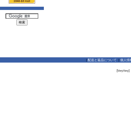
|
配送と返品について
|
個人情
[
]
VeryVery