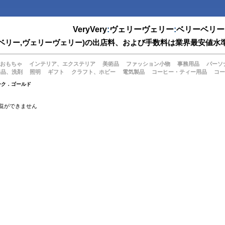
VeryVery
:
ヴェリーヴェリー
:
ベリーベリー
(ベリーベリー,ヴェリーヴェリー)の出店料、および手数料は業界最安
おもちゃ
インテリア、エクステリア
美術品
ファッション小物
事務用品
パーソ
用品、洗剤
照明
ギフト
クラフト、ホビー
電気製品
コーヒー・ティー用品
コー
ーク．ゴールド
覧ができません