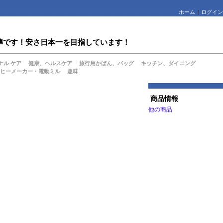
ホーム
|
ログイン
値水準です！安さ日本一を目指しています！
ナル ケア
健康、ヘルスケア
旅行用かばん、バッグ
キッチン、ダイニング
ヒーメーカー・電動ミル
趣味
商品情報
他の商品