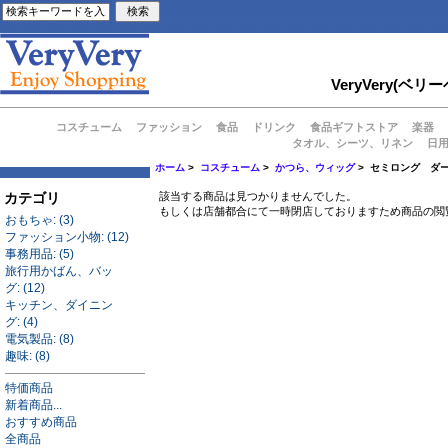
VeryVery
コスチューム
ファッション
食品
ドリンク
食品ギフトストア
楽器
タオル、シーツ、リネン
日
ホーム
>
コスチューム
>
かつら、ウィッグ
> セミロング ダ
カテゴリ
該当する商品は見つかりませんでした。
もしくは店舗都合にて一時閉店しておりますため商品の閲
おもちゃ: (3)
ファッション小物: (12)
事務用品: (5)
旅行用かばん、バッ
グ: (12)
キッチン、ダイニン
グ: (4)
電気製品: (8)
趣味: (8)
特価商品
新着商品...
おすすめ商品
全商品