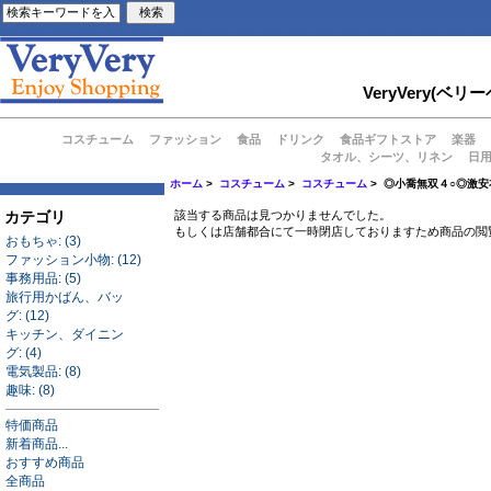
VeryVery
コスチューム
ファッション
食品
ドリンク
食品ギフトストア
楽器
タオル、シーツ、リネン
日
ホーム
>
コスチューム
>
コスチューム
> ◎小喬無双４○◎激安
カテゴリ
該当する商品は見つかりませんでした。
もしくは店舗都合にて一時閉店しておりますため商品の閲
おもちゃ: (3)
ファッション小物: (12)
事務用品: (5)
旅行用かばん、バッ
グ: (12)
キッチン、ダイニン
グ: (4)
電気製品: (8)
趣味: (8)
特価商品
新着商品...
おすすめ商品
全商品