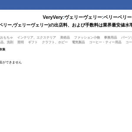
VeryVery
:
ヴェリーヴェリー
:
ベリーベリー
(ベリーベリー,ヴェリーヴェリー)の出店料、および手数料は業界最安
おもちゃ
インテリア、エクステリア
美術品
ファッション小物
事務用品
パーソ
用品、洗剤
照明
ギフト
クラフト、ホビー
電気製品
コーヒー・ティー用品
コー
衣装
覧ができません