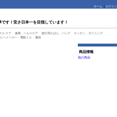
ホーム
|
ログイン
値水準です！安さ日本一を目指しています！
ナル ケア
健康、ヘルスケア
旅行用かばん、バッグ
キッチン、ダイニング
ヒーメーカー・電動ミル
趣味
商品情報
他の商品