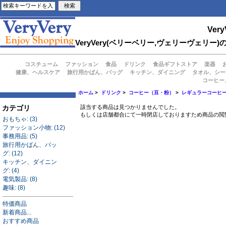
Very
VeryVery(ベリーベリー,ヴェリーヴェ
コスチューム
ファッション
食品
ドリンク
食品ギフトストア
楽器
健康、ヘルスケア
旅行用かばん、バッグ
キッチン、ダイニング
タオル、シー
コーヒー
ホーム
>
ドリンク
>
コーヒー（豆・粉）
>
レギュラーコーヒ
カテゴリ
該当する商品は見つかりませんでした。
もしくは店舗都合にて一時閉店しておりますため商品の閲
おもちゃ: (3)
ファッション小物: (12)
事務用品: (5)
旅行用かばん、バッ
グ: (12)
キッチン、ダイニン
グ: (4)
電気製品: (8)
趣味: (8)
特価商品
新着商品...
おすすめ商品