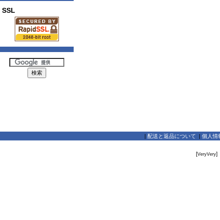
SSL
|
配送と返品について
|
個人情
[
]
VeryVery