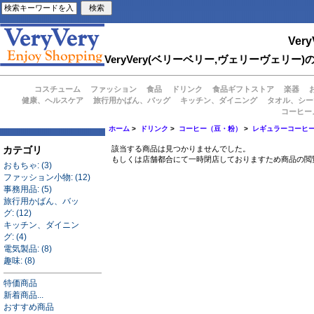
Very
VeryVery(ベリーベリー,ヴェリーヴェ
コスチューム
ファッション
食品
ドリンク
食品ギフトストア
楽器
健康、ヘルスケア
旅行用かばん、バッグ
キッチン、ダイニング
タオル、シー
コーヒー
ホーム
>
ドリンク
>
コーヒー（豆・粉）
>
レギュラーコーヒ
カテゴリ
該当する商品は見つかりませんでした。
もしくは店舗都合にて一時閉店しておりますため商品の閲
おもちゃ: (3)
ファッション小物: (12)
事務用品: (5)
旅行用かばん、バッ
グ: (12)
キッチン、ダイニン
グ: (4)
電気製品: (8)
趣味: (8)
特価商品
新着商品...
おすすめ商品