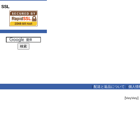
SSL
|
配送と返品について
|
個人情
[
]
VeryVery