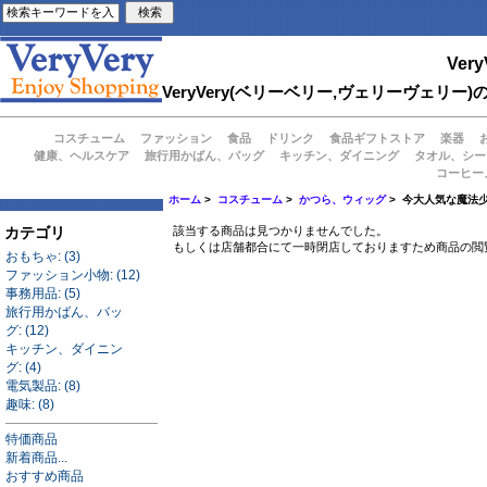
Very
VeryVery(ベリーベリー,ヴェリーヴェ
コスチューム
ファッション
食品
ドリンク
食品ギフトストア
楽器
健康、ヘルスケア
旅行用かばん、バッグ
キッチン、ダイニング
タオル、シー
コーヒー
ホーム
>
コスチューム
>
かつら、ウィッグ
> 今大人気な魔法
カテゴリ
該当する商品は見つかりませんでした。
もしくは店舗都合にて一時閉店しておりますため商品の閲
おもちゃ: (3)
ファッション小物: (12)
事務用品: (5)
旅行用かばん、バッ
グ: (12)
キッチン、ダイニン
グ: (4)
電気製品: (8)
趣味: (8)
特価商品
新着商品...
おすすめ商品