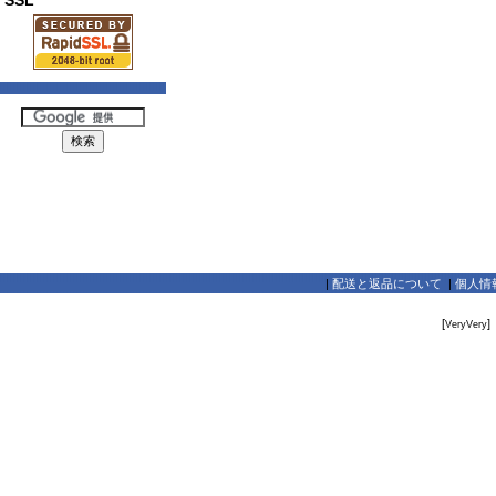
SSL
|
配送と返品について
|
個人情
[
]
VeryVery