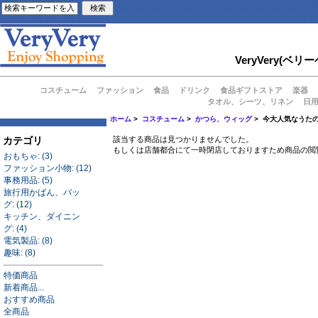
VeryVery
コスチューム
ファッション
食品
ドリンク
食品ギフトストア
楽器
タオル、シーツ、リネン
日
ホーム
>
コスチューム
>
かつら、ウィッグ
> 今大人気なうた
カテゴリ
該当する商品は見つかりませんでした。
もしくは店舗都合にて一時閉店しておりますため商品の閲
おもちゃ: (3)
ファッション小物: (12)
事務用品: (5)
旅行用かばん、バッ
グ: (12)
キッチン、ダイニン
グ: (4)
電気製品: (8)
趣味: (8)
特価商品
新着商品...
おすすめ商品
全商品