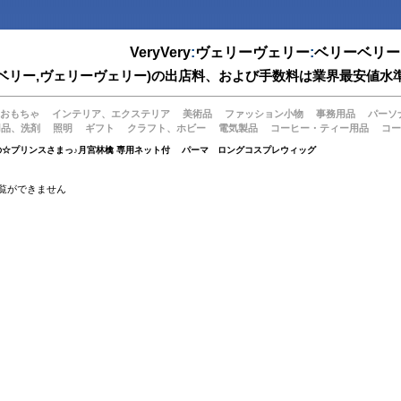
VeryVery
:
ヴェリーヴェリー
:
ベリーベリー
(ベリーベリー,ヴェリーヴェリー)の出店料、および手数料は業界最安
おもちゃ
インテリア、エクステリア
美術品
ファッション小物
事務用品
パーソ
用品、洗剤
照明
ギフト
クラフト、ホビー
電気製品
コーヒー・ティー用品
コー
の☆プリンスさまっ♪月宮林檎 専用ネット付 パーマ ロングコスプレウィッグ
覧ができません