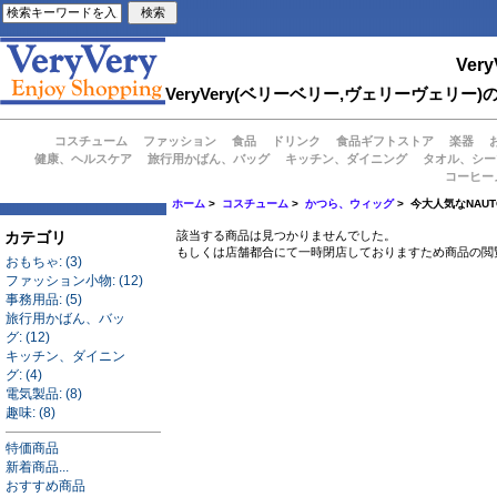
Very
VeryVery(ベリーベリー,ヴェリーヴェ
コスチューム
ファッション
食品
ドリンク
食品ギフトストア
楽器
健康、ヘルスケア
旅行用かばん、バッグ
キッチン、ダイニング
タオル、シー
コーヒー
ホーム
>
コスチューム
>
かつら、ウィッグ
> 今大人気なNAU
カテゴリ
該当する商品は見つかりませんでした。
もしくは店舗都合にて一時閉店しておりますため商品の閲
おもちゃ: (3)
ファッション小物: (12)
事務用品: (5)
旅行用かばん、バッ
グ: (12)
キッチン、ダイニン
グ: (4)
電気製品: (8)
趣味: (8)
特価商品
新着商品...
おすすめ商品