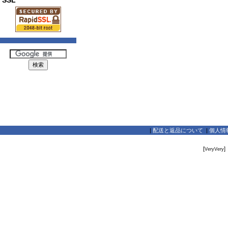
SSL
|
配送と返品について
|
個人情
[
]
VeryVery