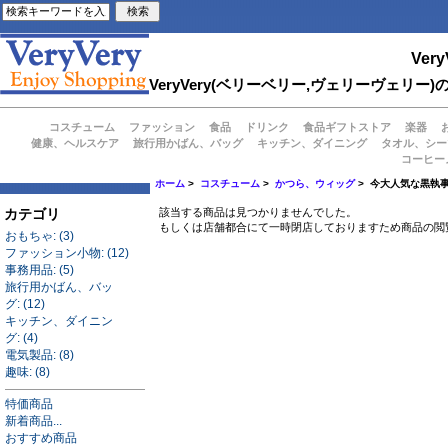
Very
VeryVery(ベリーベリー,ヴェリーヴェ
コスチューム
ファッション
食品
ドリンク
食品ギフトストア
楽器
健康、ヘルスケア
旅行用かばん、バッグ
キッチン、ダイニング
タオル、シー
コーヒー
ホーム
>
コスチューム
>
かつら、ウィッグ
> 今大人気な黒執
カテゴリ
該当する商品は見つかりませんでした。
もしくは店舗都合にて一時閉店しておりますため商品の閲
おもちゃ: (3)
ファッション小物: (12)
事務用品: (5)
旅行用かばん、バッ
グ: (12)
キッチン、ダイニン
グ: (4)
電気製品: (8)
趣味: (8)
特価商品
新着商品...
おすすめ商品