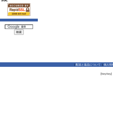
SSL
|
配送と返品について
|
個人情
[
]
VeryVery