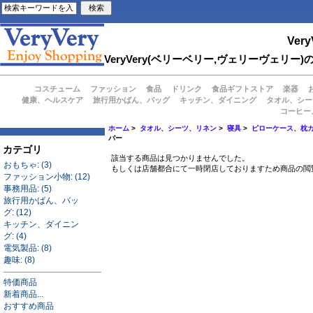
Very
VeryVery(ベリーベリー,ヴェリーヴェ
コスチューム
ファッション
食品
ドリンク
食品ギフトストア
楽器
健康、ヘルスケア
旅行用かばん、バッグ
キッチン、ダイニング
タオル、シー
コーヒー
ホーム
>
タオル、シーツ、リネン
>
寝具
>
ピローケース、枕
バー
カテゴリ
該当する商品は見つかりませんでした。
おもちゃ: (3)
もしくは店舗都合にて一時閉店しておりますため商品の閲
ファッション小物: (12)
事務用品: (5)
旅行用かばん、バッ
グ: (12)
キッチン、ダイニン
グ: (4)
電気製品: (8)
趣味: (8)
特価商品
新着商品...
おすすめ商品