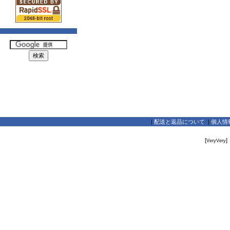
|
配送と返品について
|
個人情
[
]
VeryVery