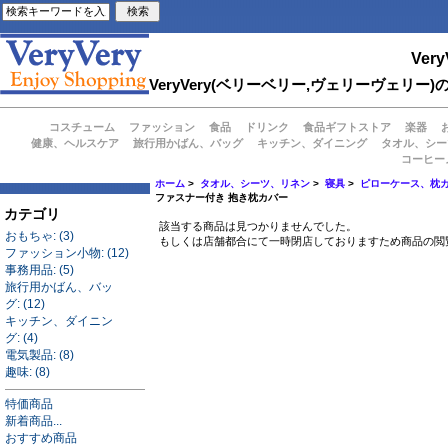
Very
VeryVery(ベリーベリー,ヴェリーヴェ
コスチューム
ファッション
食品
ドリンク
食品ギフトストア
楽器
健康、ヘルスケア
旅行用かばん、バッグ
キッチン、ダイニング
タオル、シー
コーヒー
ホーム
>
タオル、シーツ、リネン
>
寝具
>
ピローケース、枕
ファスナー付き 抱き枕カバー
カテゴリ
該当する商品は見つかりませんでした。
おもちゃ: (3)
もしくは店舗都合にて一時閉店しておりますため商品の閲
ファッション小物: (12)
事務用品: (5)
旅行用かばん、バッ
グ: (12)
キッチン、ダイニン
グ: (4)
電気製品: (8)
趣味: (8)
特価商品
新着商品...
おすすめ商品