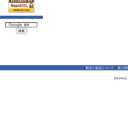
|
配送と返品について
|
個人情
[
]
VeryVery