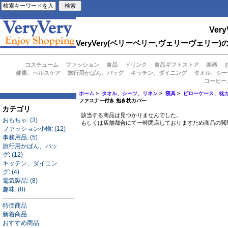
Very
VeryVery(ベリーベリー,ヴェリーヴェ
コスチューム
ファッション
食品
ドリンク
食品ギフトストア
楽器
健康、ヘルスケア
旅行用かばん、バッグ
キッチン、ダイニング
タオル、シー
コーヒー
ホーム
>
タオル、シーツ、リネン
>
寝具
>
ピローケース、枕
ファスナー付き 抱き枕カバー
カテゴリ
該当する商品は見つかりませんでした。
おもちゃ: (3)
もしくは店舗都合にて一時閉店しておりますため商品の閲
ファッション小物: (12)
事務用品: (5)
旅行用かばん、バッ
グ: (12)
キッチン、ダイニン
グ: (4)
電気製品: (8)
趣味: (8)
特価商品
新着商品...
おすすめ商品