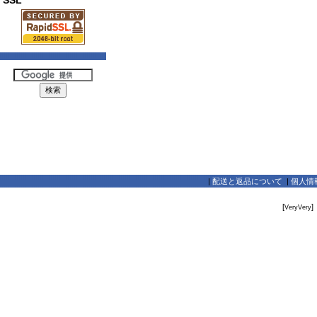
SSL
|
配送と返品について
|
個人情
[
]
VeryVery