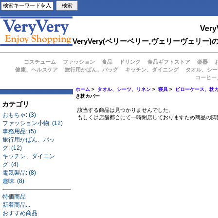
Very
VeryVery(ベリーベリー,ヴェリーヴェ
コスチューム
ファッション
食品
ドリンク
食品ギフトストア
楽器
健康、ヘルスケア
旅行用かばん、バッグ
キッチン、ダイニング
タオル、シー
コーヒー
ホーム
>
タオル、シーツ、リネン
>
寝具
>
ピローケース、枕
き枕カバー
カテゴリ
該当する商品は見つかりませんでした。
おもちゃ: (3)
もしくは店舗都合にて一時閉店しておりますため商品の閲
ファッション小物: (12)
事務用品: (5)
旅行用かばん、バッ
グ: (12)
キッチン、ダイニン
グ: (4)
電気製品: (8)
趣味: (8)
特価商品
新着商品...
おすすめ商品