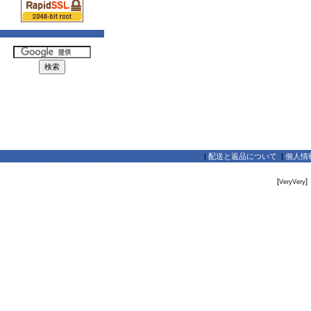
|
配送と返品について
|
個人情
[
]
VeryVery