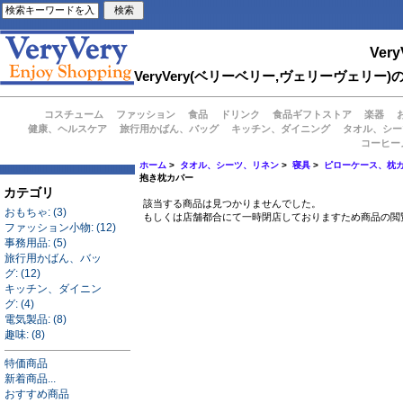
Very
VeryVery(ベリーベリー,ヴェリーヴェ
コスチューム
ファッション
食品
ドリンク
食品ギフトストア
楽器
健康、ヘルスケア
旅行用かばん、バッグ
キッチン、ダイニング
タオル、シー
コーヒー
ホーム
>
タオル、シーツ、リネン
>
寝具
>
ピローケース、枕
抱き枕カバー
カテゴリ
該当する商品は見つかりませんでした。
おもちゃ: (3)
もしくは店舗都合にて一時閉店しておりますため商品の閲
ファッション小物: (12)
事務用品: (5)
旅行用かばん、バッ
グ: (12)
キッチン、ダイニン
グ: (4)
電気製品: (8)
趣味: (8)
特価商品
新着商品...
おすすめ商品