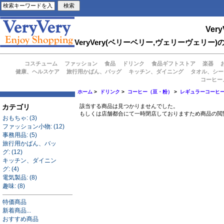
Very
VeryVery(ベリーベリー,ヴェリーヴェ
コスチューム
ファッション
食品
ドリンク
食品ギフトストア
楽器
健康、ヘルスケア
旅行用かばん、バッグ
キッチン、ダイニング
タオル、シー
コーヒー
ホーム
>
ドリンク
>
コーヒー（豆・粉）
>
レギュラーコーヒ
カテゴリ
該当する商品は見つかりませんでした。
もしくは店舗都合にて一時閉店しておりますため商品の閲
おもちゃ: (3)
ファッション小物: (12)
事務用品: (5)
旅行用かばん、バッ
グ: (12)
キッチン、ダイニン
グ: (4)
電気製品: (8)
趣味: (8)
特価商品
新着商品...
おすすめ商品