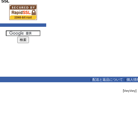
SSL
|
配送と返品について
|
個人情
[
]
VeryVery