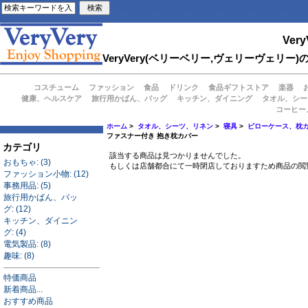
Very
VeryVery(ベリーベリー,ヴェリーヴェ
コスチューム
ファッション
食品
ドリンク
食品ギフトストア
楽器
健康、ヘルスケア
旅行用かばん、バッグ
キッチン、ダイニング
タオル、シー
コーヒー
ホーム
>
タオル、シーツ、リネン
>
寝具
>
ピローケース、枕
ファスナー付き 抱き枕カバー
カテゴリ
該当する商品は見つかりませんでした。
おもちゃ: (3)
もしくは店舗都合にて一時閉店しておりますため商品の閲
ファッション小物: (12)
事務用品: (5)
旅行用かばん、バッ
グ: (12)
キッチン、ダイニン
グ: (4)
電気製品: (8)
趣味: (8)
特価商品
新着商品...
おすすめ商品