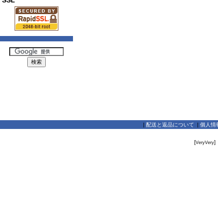
SSL
|
配送と返品について
|
個人情
[
]
VeryVery