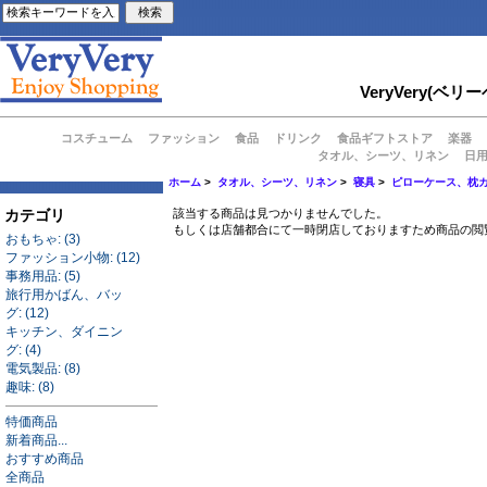
VeryVery
コスチューム
ファッション
食品
ドリンク
食品ギフトストア
楽器
タオル、シーツ、リネン
日
ホーム
>
タオル、シーツ、リネン
>
寝具
>
ピローケース、枕
カテゴリ
該当する商品は見つかりませんでした。
もしくは店舗都合にて一時閉店しておりますため商品の閲
おもちゃ: (3)
ファッション小物: (12)
事務用品: (5)
旅行用かばん、バッ
グ: (12)
キッチン、ダイニン
グ: (4)
電気製品: (8)
趣味: (8)
特価商品
新着商品...
おすすめ商品
全商品