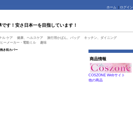
ホーム
|
ログイン
値水準です！安さ日本一を目指しています！
ナル ケア
健康、ヘルスケア
旅行用かばん、バッグ
キッチン、ダイニング
ヒーメーカー・電動ミル
趣味
 抱き枕カバー
商品情報
COSZONE Webサイト
他の商品