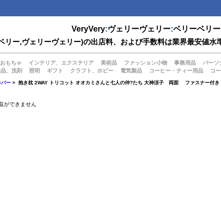
VeryVery
:
ヴェリーヴェリー
:
ベリーベリー
(ベリーベリー,ヴェリーヴェリー)の出店料、および手数料は業界最安
おもちゃ
インテリア、エクステリア
美術品
ファッション小物
事務用品
パーソ
用品、洗剤
照明
ギフト
クラフト、ホビー
電気製品
コーヒー・ティー用品
コー
カバー
> 抱き枕 2WAY トリコット オオカミさんと七人の仲?たち 大神涼子 両面 ファスナー付き
覧ができません