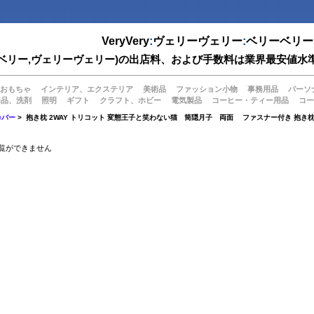
VeryVery
:
ヴェリーヴェリー
:
ベリーベリー
(ベリーベリー,ヴェリーヴェリー)の出店料、および手数料は業界最安
おもちゃ
インテリア、エクステリア
美術品
ファッション小物
事務用品
パーソ
用品、洗剤
照明
ギフト
クラフト、ホビー
電気製品
コーヒー・ティー用品
コー
カバー
> 抱き枕 2WAY トリコット 変態王子と笑わない猫 筒隠月子 両面 ファスナー付き 抱き
覧ができません