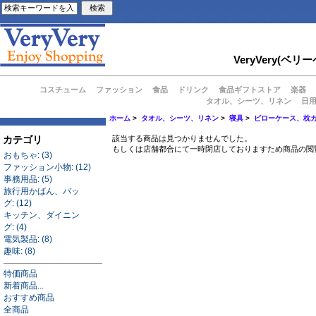
VeryVery
コスチューム
ファッション
食品
ドリンク
食品ギフトストア
楽器
タオル、シーツ、リネン
日
ホーム
>
タオル、シーツ、リネン
>
寝具
>
ピローケース、枕
カテゴリ
該当する商品は見つかりませんでした。
もしくは店舗都合にて一時閉店しておりますため商品の閲
おもちゃ: (3)
ファッション小物: (12)
事務用品: (5)
旅行用かばん、バッ
グ: (12)
キッチン、ダイニン
グ: (4)
電気製品: (8)
趣味: (8)
特価商品
新着商品...
おすすめ商品
全商品