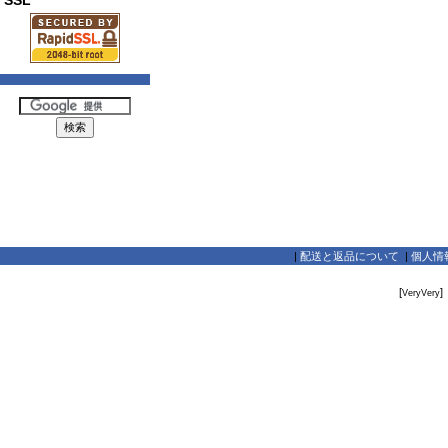
SSL
|
配送と返品について
|
個人情
[
]
VeryVery