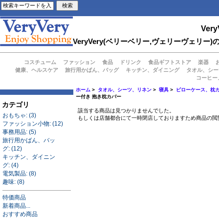
Very
VeryVery(ベリーベリー,ヴェリーヴェ
コスチューム
ファッション
食品
ドリンク
食品ギフトストア
楽器
健康、ヘルスケア
旅行用かばん、バッグ
キッチン、ダイニング
タオル、シー
コーヒー
ホーム
>
タオル、シーツ、リネン
>
寝具
>
ピローケース、枕
ー付き 抱き枕カバー
カテゴリ
該当する商品は見つかりませんでした。
おもちゃ: (3)
もしくは店舗都合にて一時閉店しておりますため商品の閲
ファッション小物: (12)
事務用品: (5)
旅行用かばん、バッ
グ: (12)
キッチン、ダイニン
グ: (4)
電気製品: (8)
趣味: (8)
特価商品
新着商品...
おすすめ商品