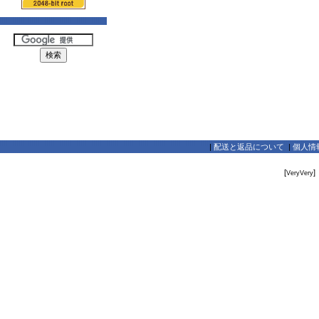
|
配送と返品について
|
個人情
[
]
VeryVery