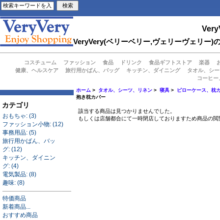
Very
VeryVery(ベリーベリー,ヴェリーヴェ
コスチューム
ファッション
食品
ドリンク
食品ギフトストア
楽器
健康、ヘルスケア
旅行用かばん、バッグ
キッチン、ダイニング
タオル、シー
コーヒー
ホーム
>
タオル、シーツ、リネン
>
寝具
>
ピローケース、枕
抱き枕カバー
カテゴリ
該当する商品は見つかりませんでした。
おもちゃ: (3)
もしくは店舗都合にて一時閉店しておりますため商品の閲
ファッション小物: (12)
事務用品: (5)
旅行用かばん、バッ
グ: (12)
キッチン、ダイニン
グ: (4)
電気製品: (8)
趣味: (8)
特価商品
新着商品...
おすすめ商品