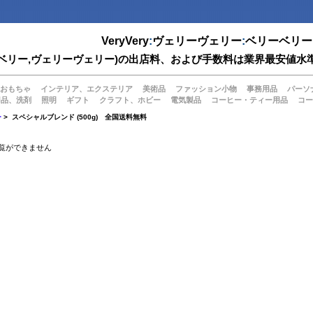
VeryVery
:
ヴェリーヴェリー
:
ベリーベリー
(ベリーベリー,ヴェリーヴェリー)の出店料、および手数料は業界最安
おもちゃ
インテリア、エクステリア
美術品
ファッション小物
事務用品
パーソ
用品、洗剤
照明
ギフト
クラフト、ホビー
電気製品
コーヒー・ティー用品
コー
ー
> スペシャルブレンド (500g) 全国送料無料
覧ができません