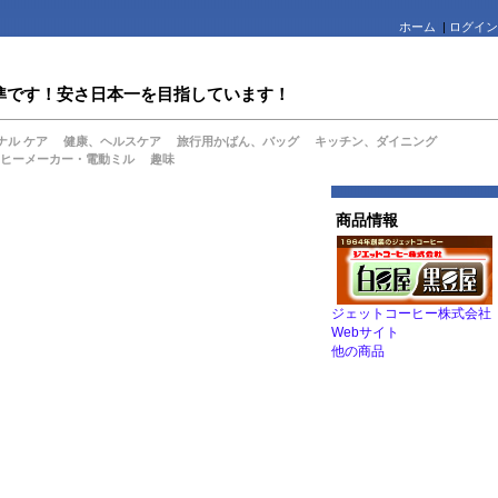
ホーム
|
ログイン
値水準です！安さ日本一を目指しています！
ナル ケア
健康、ヘルスケア
旅行用かばん、バッグ
キッチン、ダイニング
ヒーメーカー・電動ミル
趣味
商品情報
ジェットコーヒー株式会社
Webサイト
他の商品