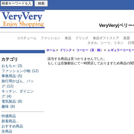
VeryVery
コスチューム
ファッション
食品
ドリンク
食品ギフトストア
楽器
タオル、シーツ、リネン
日
ホーム
>
ドリンク
>
コーヒー（豆・粉）
>
レギュラーコーヒ
カテゴリ
該当する商品は見つかりませんでした。
もしくは店舗都合にて一時閉店しておりますため商品の閲
おもちゃ: (3)
ファッション小物: (12)
事務用品: (5)
旅行用かばん、バッ
グ: (12)
キッチン、ダイニン
グ: (4)
電気製品: (8)
趣味: (8)
特価商品
新着商品...
おすすめ商品
全商品