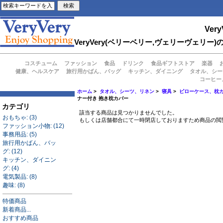
Very
VeryVery(ベリーベリー,ヴェリーヴェ
コスチューム
ファッション
食品
ドリンク
食品ギフトストア
楽器
健康、ヘルスケア
旅行用かばん、バッグ
キッチン、ダイニング
タオル、シー
コーヒー
ホーム
>
タオル、シーツ、リネン
>
寝具
>
ピローケース、枕
ナー付き 抱き枕カバー
カテゴリ
該当する商品は見つかりませんでした。
おもちゃ: (3)
もしくは店舗都合にて一時閉店しておりますため商品の閲
ファッション小物: (12)
事務用品: (5)
旅行用かばん、バッ
グ: (12)
キッチン、ダイニン
グ: (4)
電気製品: (8)
趣味: (8)
特価商品
新着商品...
おすすめ商品