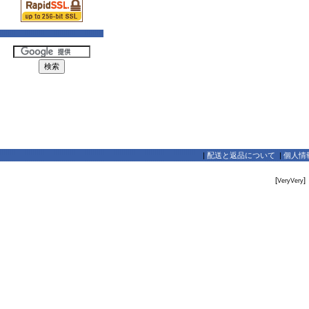
|
配送と返品について
|
個人情
[
]
VeryVery