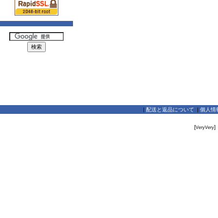
|
配送と返品について
|
個人情
[
]
VeryVery