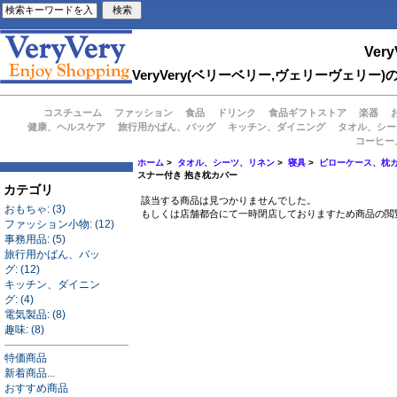
Very
VeryVery(ベリーベリー,ヴェリーヴェ
コスチューム
ファッション
食品
ドリンク
食品ギフトストア
楽器
健康、ヘルスケア
旅行用かばん、バッグ
キッチン、ダイニング
タオル、シー
コーヒー
ホーム
>
タオル、シーツ、リネン
>
寝具
>
ピローケース、枕
スナー付き 抱き枕カバー
カテゴリ
該当する商品は見つかりませんでした。
おもちゃ: (3)
もしくは店舗都合にて一時閉店しておりますため商品の閲
ファッション小物: (12)
事務用品: (5)
旅行用かばん、バッ
グ: (12)
キッチン、ダイニン
グ: (4)
電気製品: (8)
趣味: (8)
特価商品
新着商品...
おすすめ商品