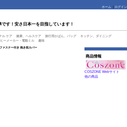
ホーム
|
ログイン
値水準です！安さ日本一を目指しています！
ナル ケア
健康、ヘルスケア
旅行用かばん、バッグ
キッチン、ダイニング
ヒーメーカー・電動ミル
趣味
 ファスナー付き 抱き枕カバー
商品情報
COSZONE Webサイト
他の商品