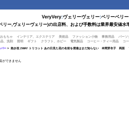
VeryVery
:
ヴェリーヴェリー
:
ベリーベリー
(ベリーベリー,ヴェリーヴェリー)の出店料、および手数料は業界最安
おもちゃ
インテリア、エクステリア
美術品
ファッション小物
事務用品
パーソ
用品、洗剤
照明
ギフト
クラフト、ホビー
電気製品
コーヒー・ティー用品
コー
カバー
> 抱き枕 2WAY トリコット あの日見た花の名前を僕達はまだ知らない 本間芽衣子 両面
覧ができません