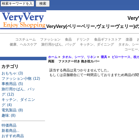
Very
VeryVery(ベリーベリー,ヴェリーヴェ
コスチューム
ファッション
食品
ドリンク
食品ギフトストア
楽器
健康、ヘルスケア
旅行用かばん、バッグ
キッチン、ダイニング
タオル、シー
コーヒー
ホーム
>
タオル、シーツ、リネン
>
寝具
>
ピローケース、枕
両面 ファスナー付き 抱き枕カバー
カテゴリ
該当する商品は見つかりませんでした。
おもちゃ: (3)
もしくは店舗都合にて一時閉店しておりますため商品の閲
ファッション小物: (12)
事務用品: (5)
旅行用かばん、バッ
グ: (12)
キッチン、ダイニン
グ: (4)
電気製品: (8)
趣味: (8)
特価商品
新着商品...
おすすめ商品