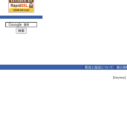
|
配送と返品について
|
個人情
[
]
VeryVery