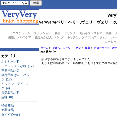
Very
VeryVery(ベリーベリー,ヴェリーヴェ
コスチューム
ファッション
食品
ドリンク
食品ギフトストア
楽器
健康、ヘルスケア
旅行用かばん、バッグ
キッチン、ダイニング
タオル、シー
コーヒー
ホーム
>
タオル、シーツ、リネン
>
寝具
>
ピローケース、枕
抱き枕カバー
カテゴリ
該当する商品は見つかりませんでした。
おもちゃ: (3)
もしくは店舗都合にて一時閉店しておりますため商品の閲
ファッション小物: (12)
事務用品: (5)
旅行用かばん、バッ
グ: (12)
キッチン、ダイニン
グ: (4)
電気製品: (8)
趣味: (8)
特価商品
新着商品...
おすすめ商品