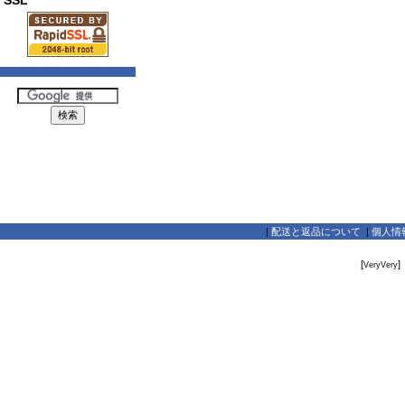
SSL
|
配送と返品について
|
個人情
[
]
VeryVery