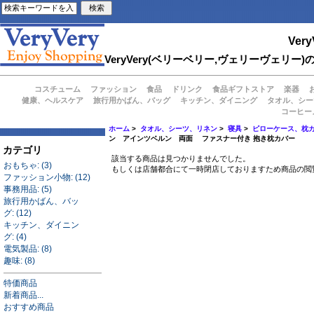
Very
VeryVery(ベリーベリー,ヴェリーヴェ
コスチューム
ファッション
食品
ドリンク
食品ギフトストア
楽器
健康、ヘルスケア
旅行用かばん、バッグ
キッチン、ダイニング
タオル、シー
コーヒー
ホーム
>
タオル、シーツ、リネン
>
寝具
>
ピローケース、枕
ン アインツベルン 両面 ファスナー付き 抱き枕カバー
カテゴリ
該当する商品は見つかりませんでした。
おもちゃ: (3)
もしくは店舗都合にて一時閉店しておりますため商品の閲
ファッション小物: (12)
事務用品: (5)
旅行用かばん、バッ
グ: (12)
キッチン、ダイニン
グ: (4)
電気製品: (8)
趣味: (8)
特価商品
新着商品...
おすすめ商品