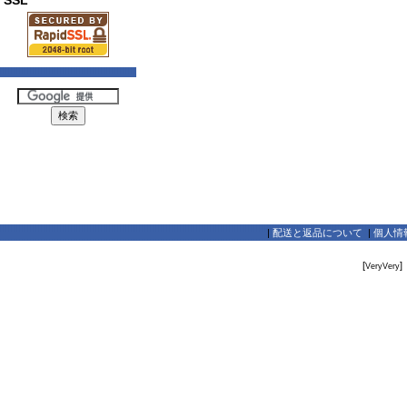
SSL
|
配送と返品について
|
個人情
[
]
VeryVery