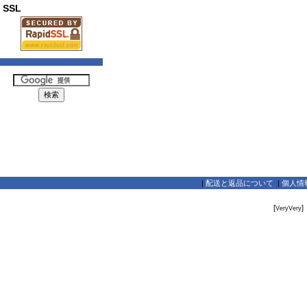
SSL
|
配送と返品について
|
個人情
[
]
VeryVery