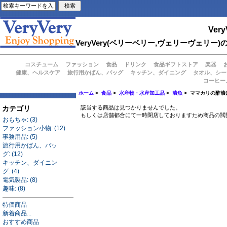
Very
VeryVery(ベリーベリー,ヴェリーヴェ
コスチューム
ファッション
食品
ドリンク
食品ギフトストア
楽器
健康、ヘルスケア
旅行用かばん、バッグ
キッチン、ダイニング
タオル、シー
コーヒー
ホーム
>
食品
>
水産物・水産加工品
>
漬魚
> ママカリの酢漬
カテゴリ
該当する商品は見つかりませんでした。
もしくは店舗都合にて一時閉店しておりますため商品の閲
おもちゃ: (3)
ファッション小物: (12)
事務用品: (5)
旅行用かばん、バッ
グ: (12)
キッチン、ダイニン
グ: (4)
電気製品: (8)
趣味: (8)
特価商品
新着商品...
おすすめ商品