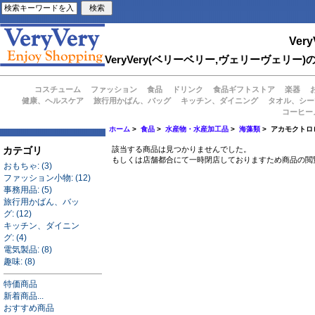
Very
VeryVery(ベリーベリー,ヴェリーヴェ
コスチューム
ファッション
食品
ドリンク
食品ギフトストア
楽器
健康、ヘルスケア
旅行用かばん、バッグ
キッチン、ダイニング
タオル、シー
コーヒー
ホーム
>
食品
>
水産物・水産加工品
>
海藻類
> アカモクトロ
カテゴリ
該当する商品は見つかりませんでした。
もしくは店舗都合にて一時閉店しておりますため商品の閲
おもちゃ: (3)
ファッション小物: (12)
事務用品: (5)
旅行用かばん、バッ
グ: (12)
キッチン、ダイニン
グ: (4)
電気製品: (8)
趣味: (8)
特価商品
新着商品...
おすすめ商品