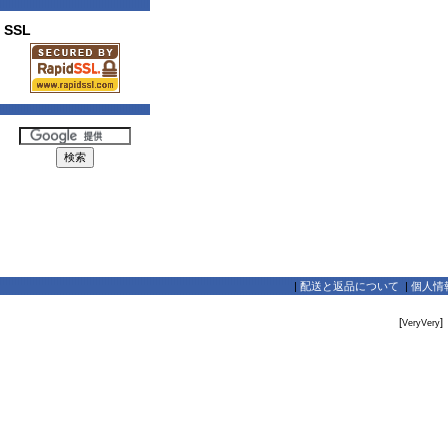
SSL
|
配送と返品について
|
個人情
[
]
VeryVery