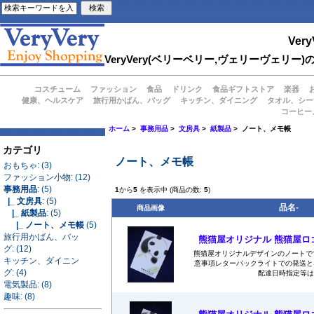
Very
VeryVery(ベリーベリー,ヴェリーヴェ
コスチューム
ファッション
食品
ドリンク
食品ギフトストア
楽器
健康、ヘルスケア
旅行用かばん、バッグ
キッチン、ダイニング
タオル、シー
コーヒー
ホーム
>
事務用品
>
文房具
>
紙製品
> ノート、メモ帳
カテゴリ
ノート、メモ帳
おもちゃ: (3)
ファッション小物: (12)
事務用品
: (5)
1
から
5
を表示中 (商品の数:
5
)
|_ 文房具
: (5)
品名-
商品画像
|_ 紙製品
: (5)
|_ ノート、メモ帳
(5)
旅行用かばん、バッ
熊猫屋オリジナル 熊猫屋ロゴ
グ: (12)
熊猫屋オリジナルデザインのノートで
キッチン、ダイニン
意事項レターパックライトでの発送と
グ: (4)
配達日時指定等は.
電気製品: (8)
趣味: (8)