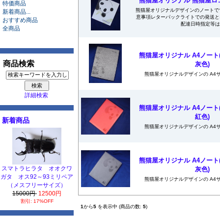
熊猫屋オリジナル 熊猫屋ロゴ
特価商品
熊猫屋オリジナルデザインのノートで
新着商品...
意事項レターパックライトでの発送と
おすすめ商品
配達日時指定等は.
全商品
熊猫屋オリジナル A4ノート
商品検索
灰色)
熊猫屋オリジナルデザインの A4
詳細検索
熊猫屋オリジナル A4ノート
紅色)
新着商品
熊猫屋オリジナルデザインの A4
熊猫屋オリジナル A4ノート
スマトラヒラタ オオクワ
灰色)
ガタ オス92～93ミリペア
熊猫屋オリジナルデザインの A4
（メスフリーサイズ）
15000円
12500円
割引: 17%OFF
1
から
5
を表示中 (商品の数:
5
)