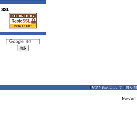
SSL
|
配送と返品について
|
個人情
[
]
VeryVery